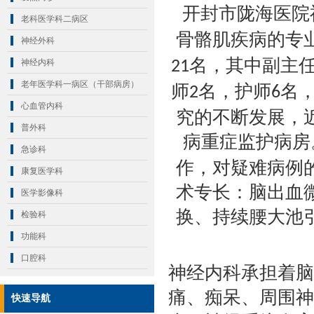
开封市陇海医院
老科医学科二病区
骨骼肌疾病的专
神经外科
名，其中副主
神经内科
2
1
老年医学科一病区（干部病房）
师
名，护师
名
2
6
心血管内科
究的不断发展，
普外科
病重症监护病房
急诊科
作，对疑难病例
康复医学科
术专长：脑出血
医学影像科
换、持续腰大池
检验科
功能科
口腔科
神经内科承担着脑
痛、痴呆、周围神
快速导航