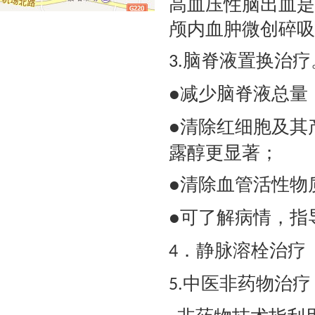
高血压性脑出血是
颅内血肿微创碎吸
脑脊液置换治疗
3.
减少脑脊液总量
●
清除红细胞及其
●
露醇
更显著
；
清除血管活性物
●
可了解病情，指
●
．
静脉
溶栓治疗
4
中医非药物治疗
5.