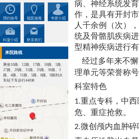
病、神经系统发育
作，是具有开封市
人千余例（次），
统及骨骼肌疾病进
型精神疾病进行有
来院路线
经过多年来不懈
乘坐10路、12路、17路、18路、1路、
27路、29路、31路、35路、36路、3
理单元等荣誉称号
路、4路、51路、5路、8路、9路到火
车站下车步行440米
科室特色
重点专科，中西
1.
危、重症抢救。
微创颅内血肿碎
2.